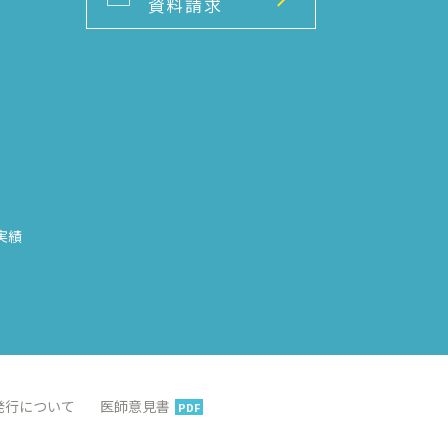
資料請求
実績
発行について
医師意見書
PDF