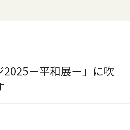
2025－平和展ー」に吹
ます