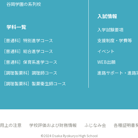
谷岡学園の系列校
入試情報
学科一覧
入学試験要項
［普通科］特別進学コース
支援制度・学費等
［普通科］総合進学コース
イベント
［普通科］保育系進学コース
WEB出願
［調理製菓科］調理師コース
進路サポート・進路
［調理製菓科］製菓衛生師コース
用上の注意
学校評価および財務情報
ふじなみ会
各種証明書
©2024 Osaka Ryokuryo High School