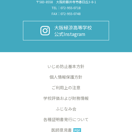
〒583-8558 大阪府藤井寺市春日丘3-8-1
TEL：072-955-0718
FAX：072-955-0748
大阪緑涼高等学校
公式Instagram
いじめ防止基本方針
個人情報保護方針
ご利用上の注意
学校評価および財務情報
ふじなみ会
各種証明書発行について
医師意見書
PDF