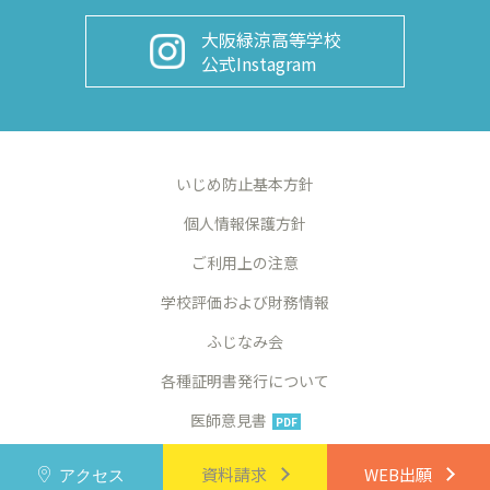
大阪緑涼高等学校
公式Instagram
いじめ防止基本方針
個人情報保護方針
ご利用上の注意
学校評価および財務情報
ふじなみ会
各種証明書発行について
医師意見書
PDF
©2024 Osaka Ryokuryo High School
資料請求
WEB出願
アクセス